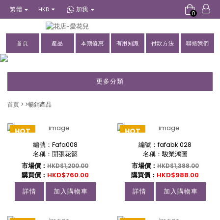
繁體
加我
HKD
0
首頁
產品
本期優惠
有用知識
付款方法
聯絡我們
更多分類
首頁
>
>暢銷產品
HOT
HOT
編號：Fafa008
編號：fafabk 028
名稱：開張花籃
名稱：駿業鴻圖
市場價：
市場價：
HKD$1,200.00
HKD$1,388.00
購買價：
HKD$760.00
購買價：
HKD$988.00
詳情
加入購物車
詳情
加入購物車