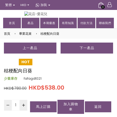
繁體
加我
HKD
0
首頁
產品
本期優惠
有用知識
付款方法
聯絡我們
首頁
›
畢業花束
›
桔梗配向日葵
上一產品
下一產品
HOT
桔梗配向日葵
少量庫存
fafagdt021
HKD$538.00
HKD$780.00
加入購物
馬上訂購
返回
車