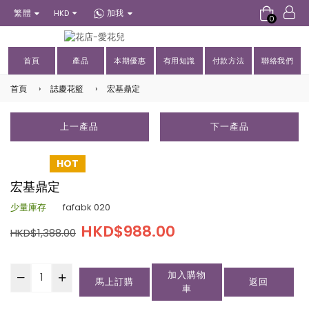
繁體
加我
HKD
0
首頁
產品
本期優惠
有用知識
付款方法
聯絡我們
首頁
›
誌慶花籃
›
宏基鼎定
上一產品
下一產品
HOT
宏基鼎定
少量庫存
fafabk 020
HKD$988.00
HKD$1,388.00
加入購物
馬上訂購
返回
車