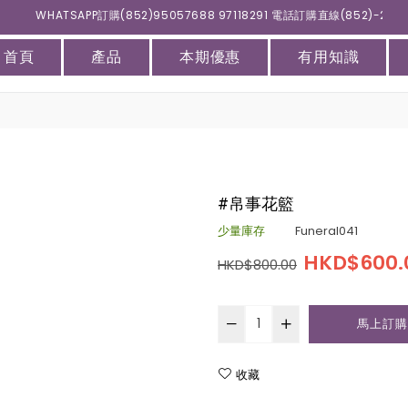
WHATSAPP訂購(852)95057688 97118291 電話訂購直線(852)-211
首頁
產品
本期優惠
有用知識
#帛事花籃
少量庫存
Funeral041
HKD$600.
HKD$800.00
馬上訂購
收藏