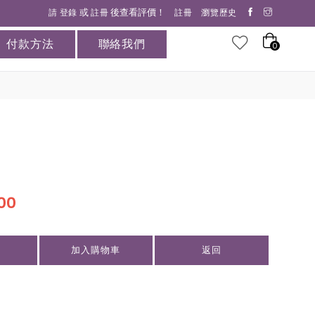
71188 37219898多謝各位選擇花花世界送花服務 公司名稱：IMY MEDIA LIMITED 
或
後查看評價！
請
登錄
註冊
註冊
瀏覽歷史
付款方法
聯絡我們
0
00
加入購物車
返回