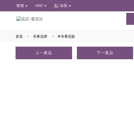
繁體
HKD
加我
首頁
›
帛事花牌
›
#帛事花籃
上一產品
下一產品