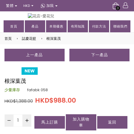
繁體
加我
HKD
0
首頁
產品
本期優惠
有用知識
付款方法
聯絡我們
首頁
›
誌慶花籃
›
根深葉茂
上一產品
下一產品
NEW
根深葉茂
少量庫存
fafabk 058
HKD$988.00
HKD$1,388.00
加入購物
馬上訂購
返回
車