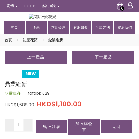
繁體
加我
HKD
0
首頁
產品
本期優惠
有用知識
付款方法
聯絡我們
首頁
›
誌慶花籃
›
鼎業維新
上一產品
下一產品
NEW
鼎業維新
少量庫存
fafabk 029
HKD$1,100.00
HKD$1,688.00
加入購物
馬上訂購
返回
車