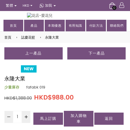
繁體
加我
HKD
0
首頁
產品
本期優惠
有用知識
付款方法
聯絡我們
首頁
›
誌慶花籃
›
永隆大業
上一產品
下一產品
NEW
永隆大業
少量庫存
fafabk 019
HKD$988.00
HKD$1,388.00
加入購物
馬上訂購
返回
車